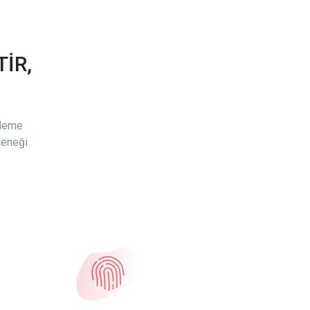
İR,
ödeme
çeneği