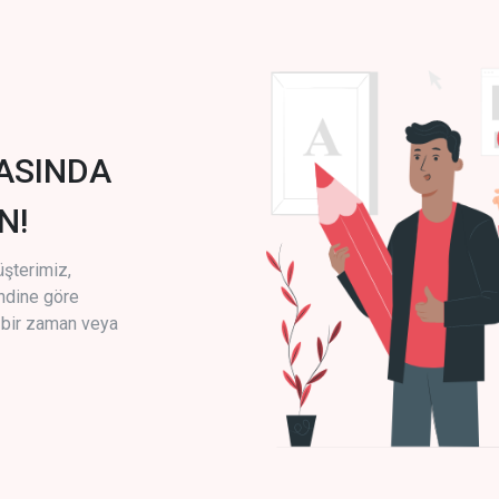
ASINDA
N!
üşterimiz,
endine göre
i bir zaman veya