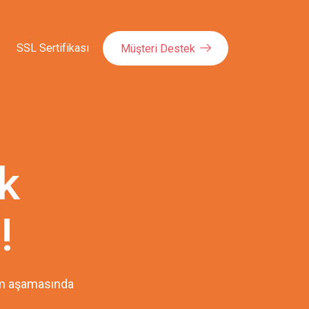
SSL Sertifikası
Müşteri Destek
k
!
pım aşamasında